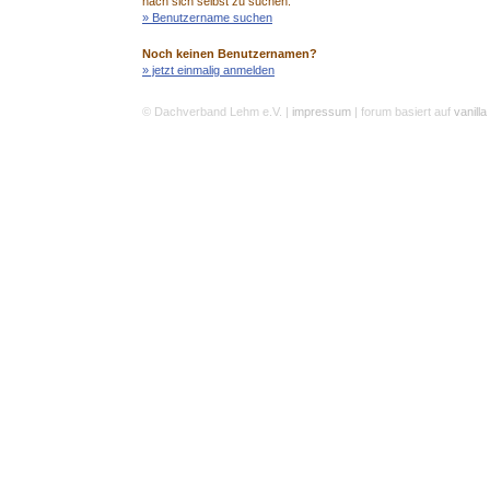
nach sich selbst zu suchen:
» Benutzername suchen
Noch keinen Benutzernamen?
» jetzt einmalig anmelden
© Dachverband Lehm e.V.
|
impressum
| forum basiert auf
vanilla